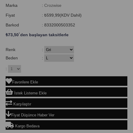
Marka
:
Crozwise
Fiyat
:
₺599,99
(KDV Dahil)
Barkod
:
8332000503352
₺73,50
`den başlayan taksitlerle
Renk
:
Beden
:
:
Favorilere Ekle
İstek Listeme Ekle
Karşılaştır
Fiyat Düşünce Haber Ver
Kargo Bedava