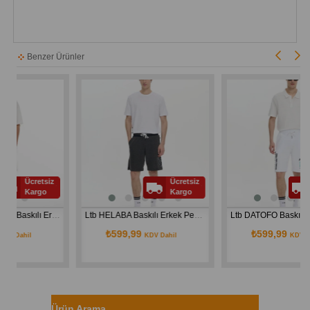
Benzer Ürünler
Ücretsiz
Ücretsiz
Ücret
Kargo
Kargo
Karg
Ltb LOBACA Beyaz  Baskılı Erkek Penye Şort 12248760761718
Ltb HELABA Baskılı Erkek Penye Şort 12248760961701
₺599,99
₺599,99
il
KDV Dahil
KDV Dahil
Ürün Arama