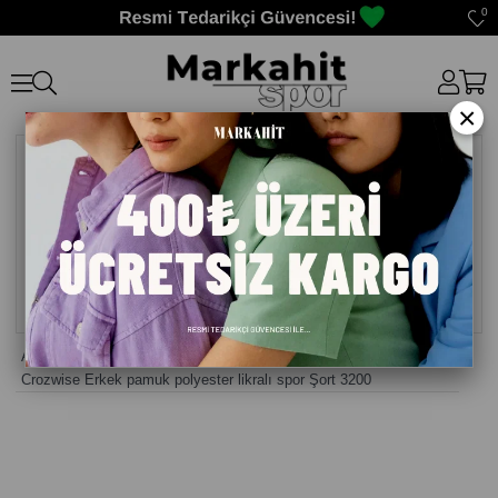
0
×
Anasayfa
>
Şort Erkek
>
Crozwise Erkek pamuk polyester likralı spor Şort 3200