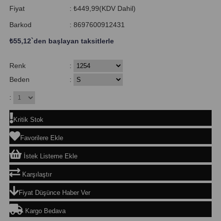
Fiyat
:
₺449,99
(KDV Dahil)
Barkod
:
8697600912431
₺55,12
`den başlayan taksitlerle
Renk
:
Beden
:
:
Kritik Stok
Favorilere Ekle
İstek Listeme Ekle
Karşılaştır
Fiyat Düşünce Haber Ver
Kargo Bedava