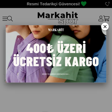
0
×
Anasayfa
>
Kadın Hırka
>
BIFOJI BAYAN HIRKA