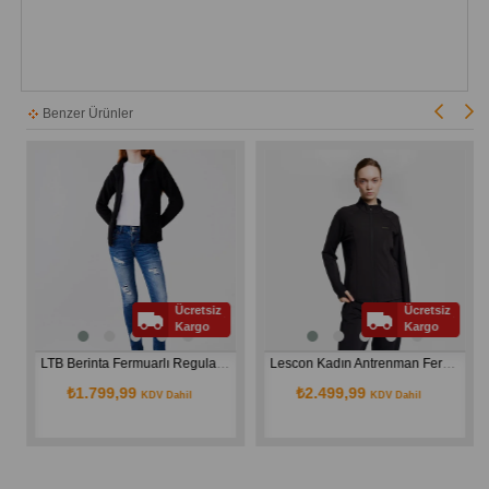
Benzer Ürünler
Ücretsiz
Ücretsiz
Kargo
Kargo
LTB Berinta Fermuarlı Regular Kapüşonlu Polar Düz Fit Hırka
Lescon Kadın Antrenman Fermuarlı Sweatshirt 26B-2041
₺1.799,99
₺2.499,99
KDV Dahil
KDV Dahil