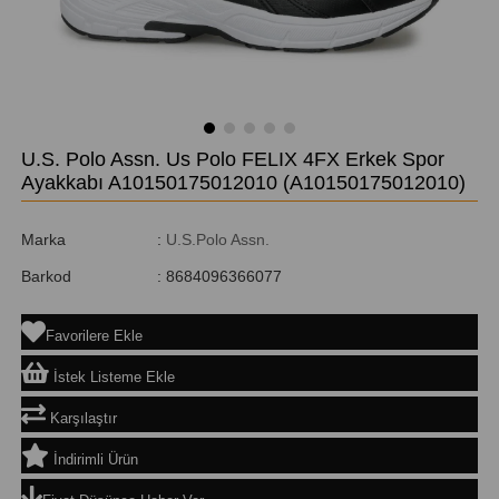
U.S. Polo Assn. Us Polo FELIX 4FX Erkek Spor
Ayakkabı A10150175012010
(A10150175012010)
Marka
:
U.S.Polo Assn.
Barkod
:
8684096366077
Favorilere Ekle
İstek Listeme Ekle
Karşılaştır
İndirimli Ürün