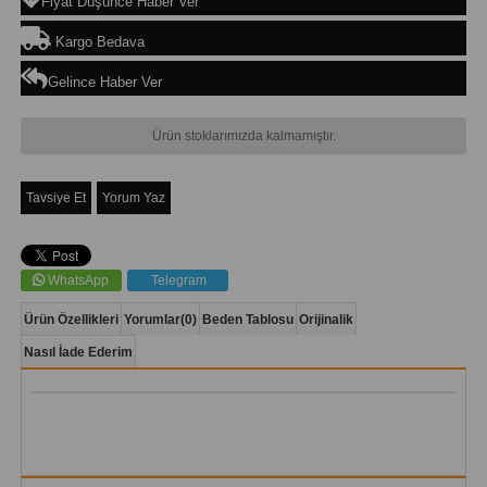
Fiyat Düşünce Haber Ver
Kargo Bedava
Gelince Haber Ver
Ürün stoklarımızda kalmamıştır.
Tavsiye Et
Yorum Yaz
WhatsApp
Telegram
Ürün Özellikleri
Yorumlar
(0)
Beden Tablosu
Orijinalik
Nasıl İade Ederim