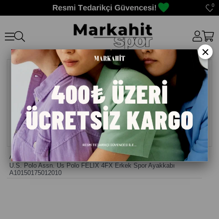
0
×
Anasayfa
>
Erkek Sneaker Günlük Ayakkabı
>
U.S. Polo Assn. Us Polo FELIX 4FX Erkek Spor Ayakkabı
A10150175012010