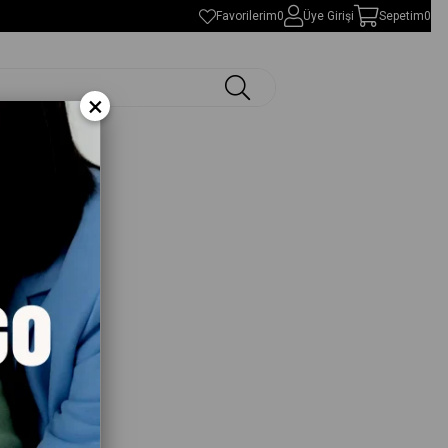
Favorilerim
0
Üye Girişi
Sepetim
0
×