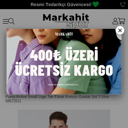
0
×
Anasayfa
>
T-shirt ERKEK
>
Puma Active Small Logo Tee Erkek Kırmızı Günlük Stil T-Shirt
58672511