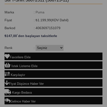
Marka
:
Puma
Fiyat
:
₺1.199,99
(KDV Dahil)
Barkod
:
4063697151079
₺147,00
`den başlayan taksitlerle
Renk
:
Favorilere Ekle
İstek Listeme Ekle
Karşılaştır
Fiyat Düşünce Haber Ver
Kargo Bedava
Gelince Haber Ver