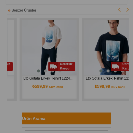
Benzer Ürünler
siz
Ücretsiz
Ücretsiz
o
Kargo
Kargo
Ltb Gotala Erkek T-shirt 1224840986089
Ltb Gotala Erkek T-shirt 1224840986089
₺599,99
₺599,99
KDV Dahil
KDV Dahil
Ürün Arama