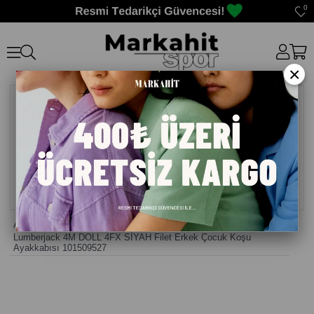
0
×
Anasayfa
>
Erkek Çocuk Ayakkabı
>
Lumberjack 4M DOLL 4FX SİYAH Filet Erkek Çocuk Koşu
Ayakkabısı 101509527