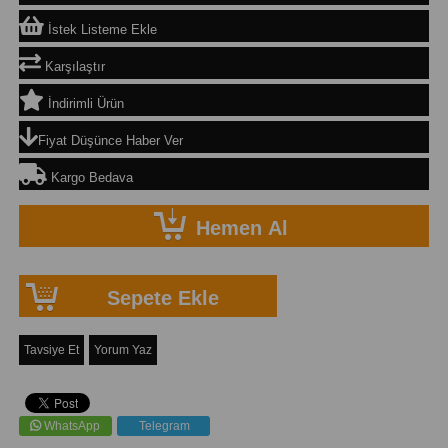
İstek Listeme Ekle
Karşılaştır
İndirimli Ürün
Fiyat Düşünce Haber Ver
Kargo Bedava
Tavsiye Et
Yorum Yaz
WhatsApp
Telegram