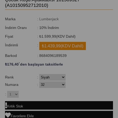
(A10150952712010)
Marka
:
Lumberjack
İndirim Oranı
:
10
%
İndirim
Fiyat
:
₺1.599,99
(KDV Dahil)
İndirimli
:
₺1.439,99
(KDV Dahil)
Barkod
:
8684096189539
₺176,40
`den başlayan taksitlerle
Renk
:
Numara
:
:
Kritik Stok
Favorilere Ekle