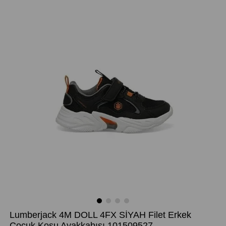
Lumberjack 4M DOLL 4FX SİYAH Filet Erkek
Çocuk Koşu Ayakkabısı 101509527