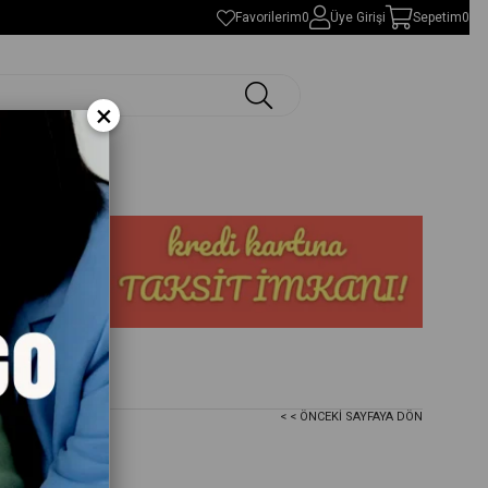
Favorilerim
0
Üye Girişi
Sepetim
0
×
< < ÖNCEKI SAYFAYA DÖN