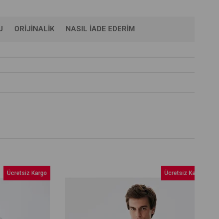
U
ORIJINALIK
NASIL İADE EDERIM
retsiz Kargo
Ücretsiz Kargo