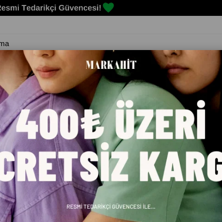
Erkek
Kadın
Çocuk
Spor Malzemeleri
Markalar
Blog
IRT