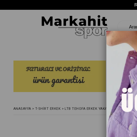
ANASAYFA
>
T-SHIRT ERKEK
>
LTB TEHOFA ERKEK YAKALI KISA KOL TSH