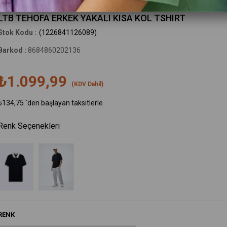
Little Big
LTB TEHOFA ERKEK YAKALI KISA KOL TSHIRT
(1226841126089)
Barkod
:
8684860202136
₺1.099,99
(KDV Dahil)
₺134,75
`den başlayan taksitlerle
Renk Seçenekleri
RENK