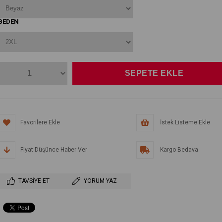
BEDEN
Favorilere Ekle
İstek Listeme Ekle
Fiyat Düşünce Haber Ver
Kargo Bedava
TAVSIYE ET
YORUM YAZ