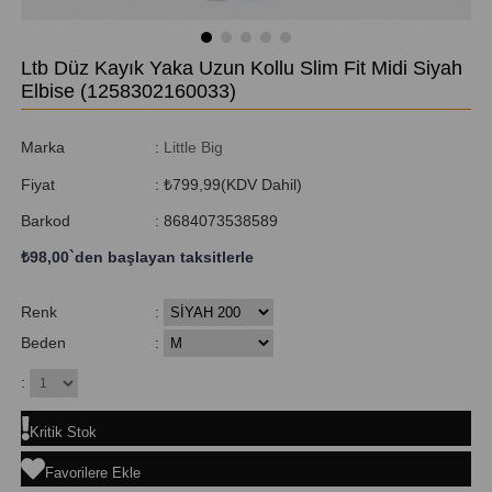
Ltb Düz Kayık Yaka Uzun Kollu Slim Fit Midi Siyah
Elbise
(1258302160033)
Marka
:
Little Big
Fiyat
:
₺799,99
(KDV Dahil)
Barkod
:
8684073538589
₺98,00
`den başlayan taksitlerle
Renk
:
Beden
:
:
Kritik Stok
Favorilere Ekle