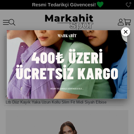
0
×
Anasayfa
>
Kadın Elbise
>
Ltb Düz Kayık Yaka Uzun Kollu Slim Fit Midi Siyah Elbise