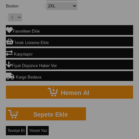
Beden
:
:
Favorilere Ekle
İstek Listeme Ekle
Karşılaştır
Fiyat Düşünce Haber Ver
Kargo Bedava
Tavsiye Et
Yorum Yaz