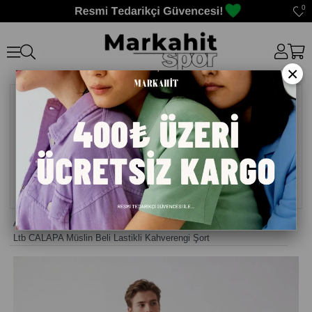
0
×
Anasayfa
>
Şort Erkek
>
Ltb CALAPA Müslin Beli Lastikli Kahverengi Şort