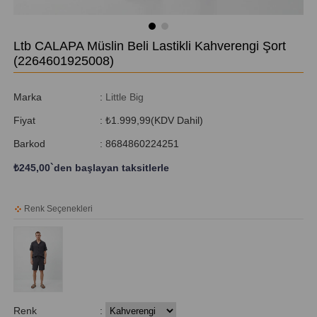
Ltb CALAPA Müslin Beli Lastikli Kahverengi Şort
(2264601925008)
Marka
:
Little Big
Fiyat
:
₺1.999,99
(KDV Dahil)
Barkod
:
8684860224251
₺245,00
`den başlayan taksitlerle
Renk Seçenekleri
Renk
: