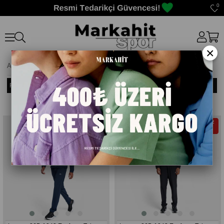
0
×
Anasayfa
>
LESCON
Filtreleme
Sıralama
Ücretsiz
Ücretsiz
Kargo
Kargo