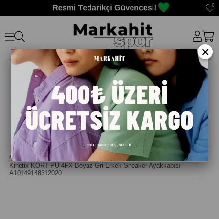
0
×
Anasayfa
>
Erkek Sneaker Günlük Ayakkabı
>
Kinetix KORT PU 4FX Beyaz Gri Erkek Sneaker Ayakkabısı
A10149148312020