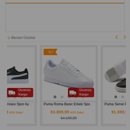
Benzer Ürünler
%7
İndirim
Ücretsiz
Ücretsiz
Üc
Kargo
Kargo
Ka
Puma Shuffle Unisex Spor Ayakkabı 309668-04
Puma Roma Basic Erkek Spor Ayakkabı BEYAZ 35357221
₺3.899,99
₺1.899,99
 Dahil
KDV Dahil
KDV Dahi
₺4.199,99