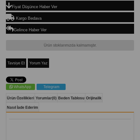
Fiyat Düşünce Haber Ver
Kargo Bedava
Gelince Haber Ver
Ürün stoklarımızda kalmamıştır.
Tavsiye Et
Yorum Yaz
WhatsApp
Telegram
Ürün Özellikleri
Yorumlar
(0)
Beden Tablosu
Orijinalik
Nasıl İade Ederim