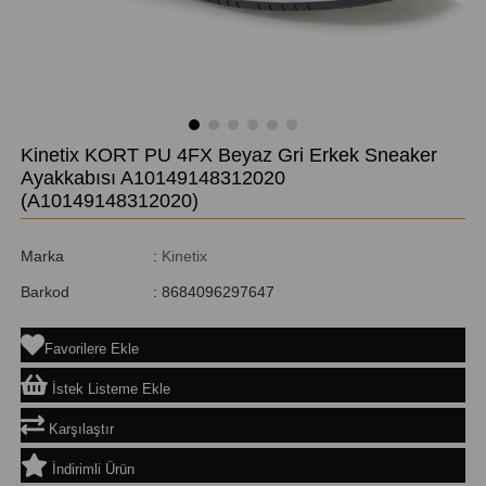
Kinetix KORT PU 4FX Beyaz Gri Erkek Sneaker
Ayakkabısı A10149148312020
(A10149148312020)
Marka
:
Kinetix
Barkod
:
8684096297647
Favorilere Ekle
İstek Listeme Ekle
Karşılaştır
İndirimli Ürün